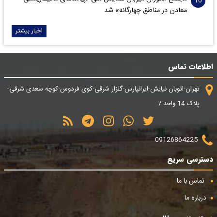
معادن در مناطق چهارگانه» شد
اخبار بیشتر
اطلاعات تماس
تهران-اتوبان نیایش-ایرانپارس-گلزار شرقی-کوی فردوس-کوچه سعدی شرقی-
پلاک 14 واحد 7
09126864225
دسترسی سریع
تماس با ما
درباره ما