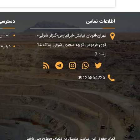
اطلاعات تماس
دسترسی
تماس ب
تهران-اتوبان نیایش-ایرانپارس-گلزار شرقی-
کوی فردوس-کوچه سعدی شرقی-پلاک 14
درباره م
واحد 7
09126864225
تمام حقوق این سایت متعلق به
دنیای معدن
می باشد.