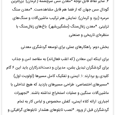
۴. سایر نقاط قابل توجه *معدن مس سرچشمه (کرمان): بزرگترین
گودال مس جهان که از فضا هم قابل مشاهده‌ست. *معدن سنگ
مرمره (یزد و کرمان): نمایش هنر ترکیب ماشین‌آلات و سنگ‌های
تزئینی. *معدن زغال‌سنگ (مشگین‌شهر): باغ‌های زغال‌سنگ با
منظره‌ای تاریخی و صنعتی.
بخش دوم: راهکارهای عملی برای توسعه گردشگری معدنی
برای اینکه این معادن (که اغلب فعال‌اند) به مقاصد امن و جذاب
برای گردشگران تبدیل بشن، مدیران و دست‌اندرکاران باید این ۶ گام
کلیدی رو بردارند: ۱. ایمنی و تفکیک کامل مسیرها (اولویت اول)
*مسیرهای اختصاصی: طراحی مسیرهای بازدید که هیچ تداخلی با
ماشین‌آلات سنگین و عملیات استخراج نداشته باشند. *تجهیزات
اجباری: ارائه کلاه ایمنی، کفش مخصوص و لباس کار به تمام
گردشگران قبل از ورود. *نصب تابلوهای هشدار: تابلوهای گرافیکی و