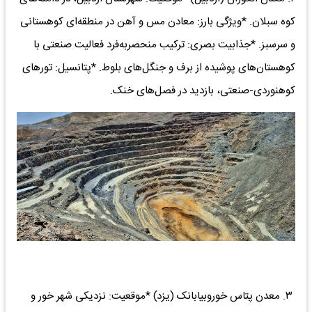
کوه سبلان. *ویژگی بارز: معادن مس و آهن در منطقه‌ای کوهستانی
و سرسبز. *جذابیت بصری: ترکیب منحصربه‌فرد فعالیت صنعتی با
کوهستان‌های پوشیده از برف و جنگل‌های بلوط. *پتانسیل: تورهای
کوهنوردی-صنعتی، بازدید در فصل‌های خنک.
۳. معدن پتاس خوروبیابانک (یزد) *موقعیت: نزدیکی شهر خور و