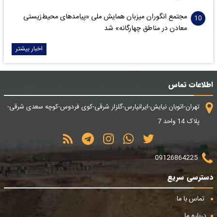
مجتمع انگوران میزبان همایش ملی «پیامدهای محیط‌زیستی
معادن در مناطق چهارگانه» شد
اخبار بیشتر
اطلاعات تماس
تهران-اتوبان نیایش-ایرانپارس-گلزار شرقی-کوی فردوس-کوچه سعدی شرقی-
پلاک 14 واحد 7
09126864225
دسترسی سریع
تماس با ما
درباره ما