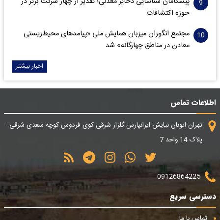
پیشگامان شناسایی ذخایر معدنی؛ تقدیر از چهار شرکت برتر در
حوزه اکتشافات‌
مجتمع انگوران میزبان همایش ملی «پیامدهای محیط‌زیستی
معادن در مناطق چهارگانه» شد
اخبار بیشتر
اطلاعات تماس
تهران-اتوبان نیایش-ایرانپارس-گلزار شرقی-کوی فردوس-کوچه سعدی شرقی-
پلاک 14 واحد 7
09126864225
دسترسی سریع
تماس با ما