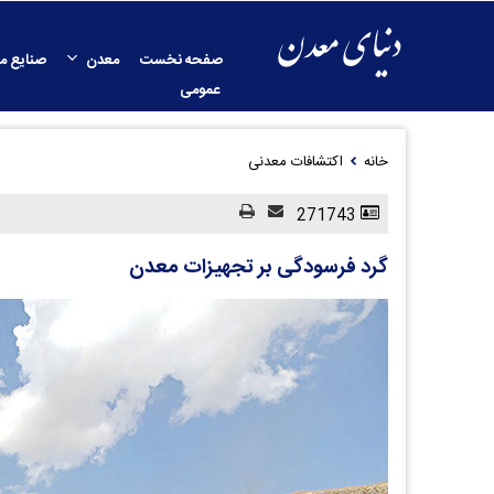
صفحه نخست
معدن
صنایع م
عمومی
خانه
اکتشافات معدنی
271743
گرد فرسودگی بر تجهیزات معدن