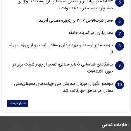
۶۳ ایده نوآورانه برتر معدنی به خط پایان رسیدند/ برگزاری
جشنواره «ایما» در «هفته دولت»
فشار ضرب‌الاجل ۲۰۲۷ بر زنجیره معدنی آمریکا
معدن‌کاری در کمربند حادثه
بازدید مدیر توسعه و بهره برداری معادن ایمیدرو از پروژه اس ام
آر
پیشگامان شناسایی ذخایر معدنی؛ تقدیر از چهار شرکت برتر در
حوزه اکتشافات‌
مجتمع انگوران میزبان همایش ملی «پیامدهای محیط‌زیستی
معادن در مناطق چهارگانه» شد
اخبار بیشتر
اطلاعات تماس