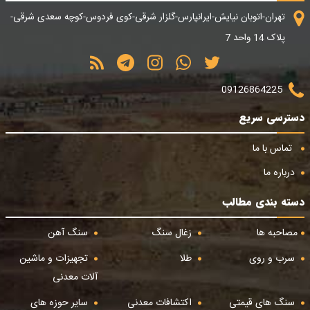
تهران-اتوبان نیایش-ایرانپارس-گلزار شرقی-کوی فردوس-کوچه سعدی شرقی-
پلاک 14 واحد 7
09126864225
دسترسی سریع
تماس با ما
درباره ما
دسته بندی مطالب
مصاحبه ها
زغال سنگ
سنگ آهن
سرب و روی
طلا
تجهیزات و ماشین
آلات معدنی
سنگ های قیمتی
اکتشافات معدنی
سایر حوزه های