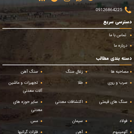
09126864225
دسترسی سریع
تماس با ما
درباره ما
دسته بندی مطالب
مصاحبه ها
زغال سنگ
سنگ آهن
سرب و روی
طلا
تجهیزات و ماشین
آلات معدنی
سنگ های قیمتی
اکتشافات معدنی
سایر حوزه های
معدنی
فولاد
سیمان
مس
آلومینیوم
آهن
فلزات گرانبها