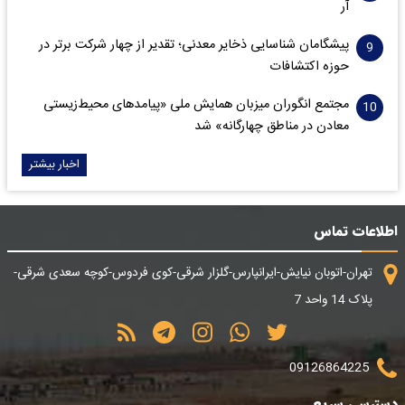
آر
پیشگامان شناسایی ذخایر معدنی؛ تقدیر از چهار شرکت برتر در
حوزه اکتشافات‌
مجتمع انگوران میزبان همایش ملی «پیامدهای محیط‌زیستی
معادن در مناطق چهارگانه» شد
اخبار بیشتر
اطلاعات تماس
تهران-اتوبان نیایش-ایرانپارس-گلزار شرقی-کوی فردوس-کوچه سعدی شرقی-
پلاک 14 واحد 7
09126864225
دسترسی سریع