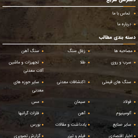
تماس با ما
درباره ما
دسته بندی مطالب
مصاحبه ها
زغال سنگ
سنگ آهن
سرب و روی
طلا
تجهیزات و ماشین
آلات معدنی
سنگ های قیمتی
اکتشافات معدنی
سایر حوزه های
معدنی
فولاد
سیمان
مس
آلومینیوم
آهن
فلزات گرانبها
سایر صنایع
یادداشت و مقالات
بورس
اخبار اقتصادی
فیلم و تیزر
گزارش تصویری