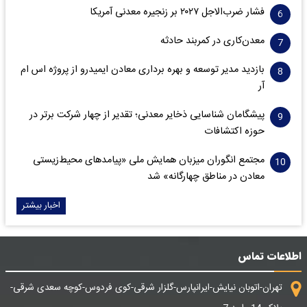
فشار ضرب‌الاجل ۲۰۲۷ بر زنجیره معدنی آمریکا
معدن‌کاری در کمربند حادثه
بازدید مدیر توسعه و بهره برداری معادن ایمیدرو از پروژه اس ام
آر
پیشگامان شناسایی ذخایر معدنی؛ تقدیر از چهار شرکت برتر در
حوزه اکتشافات‌
مجتمع انگوران میزبان همایش ملی «پیامدهای محیط‌زیستی
معادن در مناطق چهارگانه» شد
اخبار بیشتر
اطلاعات تماس
تهران-اتوبان نیایش-ایرانپارس-گلزار شرقی-کوی فردوس-کوچه سعدی شرقی-