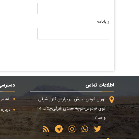
رایانامه
اطلاعات تماس
دسترسی
تماس ب
تهران-اتوبان نیایش-ایرانپارس-گلزار شرقی-
کوی فردوس-کوچه سعدی شرقی-پلاک 14
درباره م
واحد 7