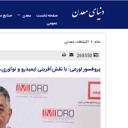
صفحه نخست
معدن
صنایع م
عمومی
خانه
اکتشافات معدنی
268550
پروفسور اورعی: با نقش‌آفرینی ایمیدرو و نوآوری