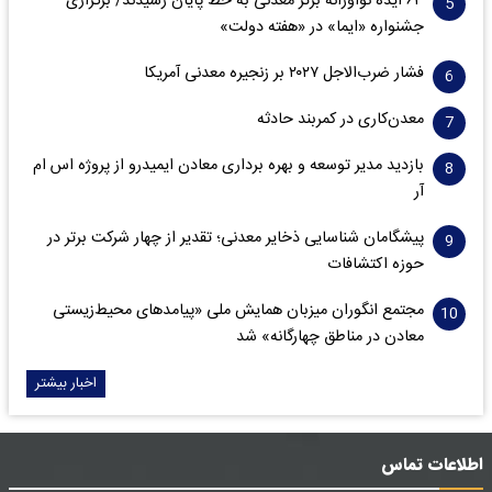
۶۳ ایده نوآورانه برتر معدنی به خط پایان رسیدند/ برگزاری
جشنواره «ایما» در «هفته دولت»
فشار ضرب‌الاجل ۲۰۲۷ بر زنجیره معدنی آمریکا
معدن‌کاری در کمربند حادثه
بازدید مدیر توسعه و بهره برداری معادن ایمیدرو از پروژه اس ام
آر
پیشگامان شناسایی ذخایر معدنی؛ تقدیر از چهار شرکت برتر در
حوزه اکتشافات‌
مجتمع انگوران میزبان همایش ملی «پیامدهای محیط‌زیستی
معادن در مناطق چهارگانه» شد
اخبار بیشتر
اطلاعات تماس