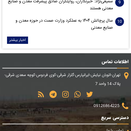
سمیعی‌نژاد: خبرنگاران، روایتگران صادق پیشرفت معدن و صنایع
معدنی هستند
سال پرچالش ۱۴۰۴ به عملکرد وزارت صمت در حوزه معدن و
صنایع معدنی
اخبار بیشتر
اطلاعات تماس
تهران-اتوبان نیایش-ایرانپارس-گلزار شرقی-کوی فردوس-کوچه سعدی شرقی-
پلاک 14 واحد 7
09126864225
دسترسی سریع
تماس با ما