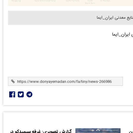
یع معدنی ایران_ایما
ایران_ایما
ون
گزارش تصویری: غرفه سیمیدکو در