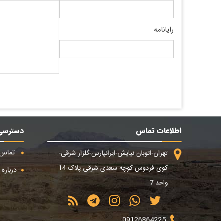
رایانامه
اطلاعات تماس
دسترسی
تماس ب
تهران-اتوبان نیایش-ایرانپارس-گلزار شرقی-
کوی فردوس-کوچه سعدی شرقی-پلاک 14
درباره م
واحد 7
09126864225