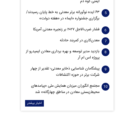
ایمنی کوه دم
۶۳ ایده نوآورانه برتر معدنی به خط پایان رسیدند/
برگزاری جشنواره «ایما» در «هفته دولت»
فشار ضرب‌الاجل ۲۰۲۷ بر زنجیره معدنی آمریکا
معدن‌کاری در کمربند حادثه
بازدید مدیر توسعه و بهره برداری معادن ایمیدرو از
پروژه اس ام آر
پیشگامان شناسایی ذخایر معدنی؛ تقدیر از چهار
شرکت برتر در حوزه اکتشافات‌
مجتمع انگوران میزبان همایش ملی «پیامدهای
محیط‌زیستی معادن در مناطق چهارگانه» شد
اخبار بیشتر