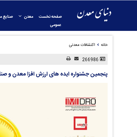
صفحه نخست
معدن
صنایع م
عمومی
خانه
اکتشافات معدنی
266986
پنجمین جشنواره ایده های ارزش افزا معدن و صنا