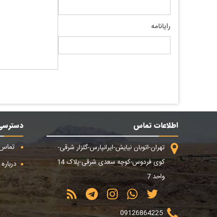
رایانامه
اطلاعات تماس
دسترسی
تماس ب
تهران-اتوبان نیایش-ایرانپارس-گلزار شرقی-
کوی فردوس-کوچه سعدی شرقی-پلاک 14
درباره م
واحد 7
09126864225