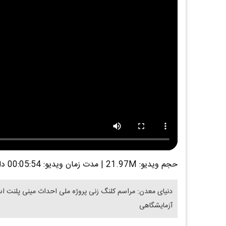
حجم ویدیو: 21.97M
|
مدت زمان ویدیو: 00:05:54
دا
دنیای معدن: مراسم کلنگ زنی پروژه ملی احداث مینی پلنت اس .
آزمایشگاهی