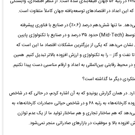
صنعتی ملل متحد)، شاخص عملکرد صنعتی ایران برای سال ۲۰۲۵ در رتبه ۵۲ جهان طبقه‌بندی شده است. از منظر اقتصادی، وابستگی
این وابستگی شدید، خود را در ساختار صنعتی ما نیز نشان می‌دهد. ما تنها شش‌دهم درصد (۰.۶٪) در صنایع با فناوری پیشرفته
(High-Tech) حضور داریم. سهم ما در صنایع با تکنولوژی متوسط (Mid-Tech) حدود ۳۵ درصد و در صنایع با تکنولوژی پایین
ن آمار به روشنی نشان می‌دهد که یکی از بزرگترین مشکلات اقتصاد ما این است که
ا نفت و گاز – را به تکنولوژی و ارزش افزوده بالاتر تبدیل کنیم. همین
در محیط رقابتی بین‌المللی به اعداد و ارقام مناسبی دست پیدا نکنیم.
ملکردی دیگر ما گذاشته است؟
رد. در همان گزارش یونیدو که به آن اشاره کردم، در حالی که در شاخص
کلی عملکرد صنعتی رتبه ۵۲ را داریم، در زیرشاخص «ارزش افزوده کارخانه‌ها» به رتبه ۶۸ و در شاخص حیاتی «صادرات کارخانه‌ها» به
یق نشان می‌دهد که هم ساختار تجاری و هم ساختار تولید ما از یک عدم توازن
رزش افزوده بالا و موفقیت در بازارهای صادراتی منجر نمی‌شود.