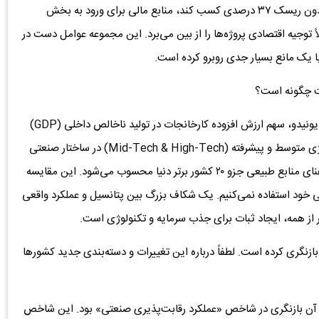
می‌تواند با سرمایه‌گذاری در صندوق‌های درآمد ثابت، سود بدون ریسک ۳۷ درصدی کسب کند، منابع مالی برای ورود به بخش
اً توجیه اقتصادی پروژه‌ها را از بین می‌برد. این مجموعه عوامل دست در
ا یک مانع بسیار جدی روبرو کرده است.
یت چگونه است؟
از بعد تکنولوژی نیز آمارها جای تامل دارد. بر اساس شاخص یونیدو، سهم ارزش افزوده کارخانجات در تولید ناخالص داخلی (GDP)
ما به رتبه ۴۱ رسیده است. همچنین سهم کل صنایع با تکنولوژی متوسط و پیشرفته (Mid-Tech & High-Tech) در ساختار صنعتی
ما حدود ۳۶ درصد است. این در حالی است که ایران از نظر غنای منابع طبیعی جزو ۲۰ کشور برتر دنیا محسوب می‌شود. این مقایسه
 خود استفاده نمی‌کنیم. یک شکاف بزرگ بین پتانسیل و عملکرد واقعی
‌تر از همه، ایجاد ثبات برای جذب سرمایه و تکنولوژی است.
زنگری کرده است. لطفاً درباره این تغییرات و دسته‌بندی جدید کشورها
 شد که هدف آن بازنگری در شاخص «عملکرد رقابت‌پذیری صنعتی» بود. این شاخص