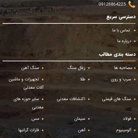
09126864225
دسترسی سریع
تماس با ما
درباره ما
دسته بندی مطالب
مصاحبه ها
زغال سنگ
سنگ آهن
سرب و روی
طلا
تجهیزات و ماشین
آلات معدنی
سنگ های قیمتی
اکتشافات معدنی
سایر حوزه های
معدنی
فولاد
سیمان
مس
آلومینیوم
آهن
فلزات گرانبها