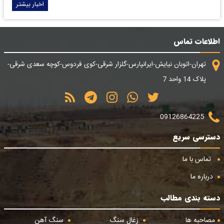
اخبار بیشتر
اطلاعات تماس
تهران-اتوبان نیایش-ایرانپارس-گلزار شرقی-کوی فردوس-کوچه سعدی شرقی-
پلاک 14 واحد 7
09126864225
دسترسی سریع
تماس با ما
درباره ما
دسته بندی مطالب
مصاحبه ها
زغال سنگ
سنگ آهن