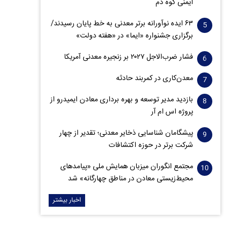
ایمنی کوه دم
۶۳ ایده نوآورانه برتر معدنی به خط پایان رسیدند/
برگزاری جشنواره «ایما» در «هفته دولت»
فشار ضرب‌الاجل ۲۰۲۷ بر زنجیره معدنی آمریکا
معدن‌کاری در کمربند حادثه
بازدید مدیر توسعه و بهره برداری معادن ایمیدرو از
پروژه اس ام آر
پیشگامان شناسایی ذخایر معدنی؛ تقدیر از چهار
شرکت برتر در حوزه اکتشافات‌
مجتمع انگوران میزبان همایش ملی «پیامدهای
محیط‌زیستی معادن در مناطق چهارگانه» شد
اخبار بیشتر