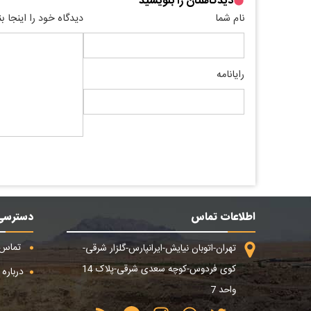
دیدگاهتان را بنویسید
نام شما
دیدگاه خود را اینجا ب
رایانامه
اطلاعات تماس
دسترسی
تماس ب
تهران-اتوبان نیایش-ایرانپارس-گلزار شرقی-
کوی فردوس-کوچه سعدی شرقی-پلاک 14
درباره م
واحد 7