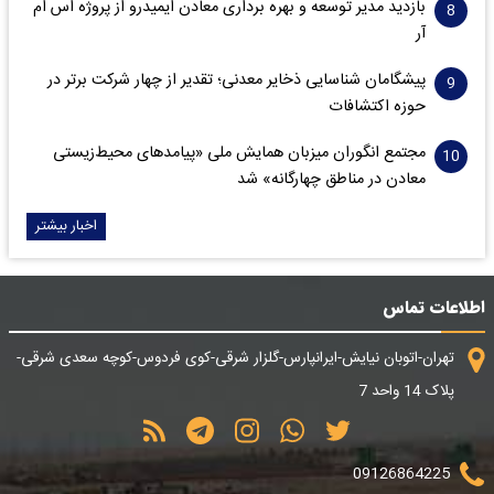
بازدید مدیر توسعه و بهره برداری معادن ایمیدرو از پروژه اس ام
آر
پیشگامان شناسایی ذخایر معدنی؛ تقدیر از چهار شرکت برتر در
حوزه اکتشافات‌
مجتمع انگوران میزبان همایش ملی «پیامدهای محیط‌زیستی
معادن در مناطق چهارگانه» شد
اخبار بیشتر
اطلاعات تماس
تهران-اتوبان نیایش-ایرانپارس-گلزار شرقی-کوی فردوس-کوچه سعدی شرقی-
پلاک 14 واحد 7
09126864225