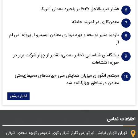
فشار ضرب‌الاجل ۲۰۲۷ بر زنجیره معدنی آمریکا
معدن‌کاری در کمربند حادثه
بازدید مدیر توسعه و بهره برداری معادن ایمیدرو از پروژه اس ام
آر
پیشگامان شناسایی ذخایر معدنی؛ تقدیر از چهار شرکت برتر در
حوزه اکتشافات‌
مجتمع انگوران میزبان همایش ملی «پیامدهای محیط‌زیستی
معادن در مناطق چهارگانه» شد
اخبار بیشتر
اطلاعات تماس
تهران-اتوبان نیایش-ایرانپارس-گلزار شرقی-کوی فردوس-کوچه سعدی شرقی-