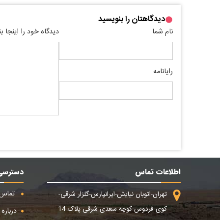
دیدگاهتان را بنویسید
نام شما
دیدگاه خود را اینجا ب
رایانامه
اطلاعات تماس
دسترسی
تماس ب
تهران-اتوبان نیایش-ایرانپارس-گلزار شرقی-
کوی فردوس-کوچه سعدی شرقی-پلاک 14
درباره م