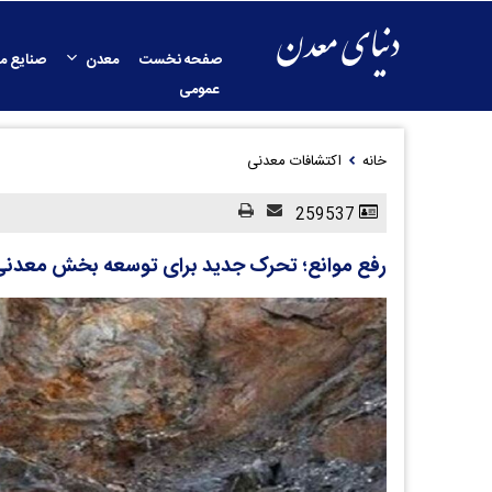
صفحه نخست
معدن
صنایع م
عمومی
خانه
اکتشافات معدنی
259537
رفع موانع؛ تحرک جدید برای توسعه بخش معدنی 