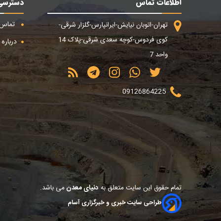
اطلاعات تماس
دسترسی
تماس ب
تهران-اتوبان نیایش-ایرانپارس-گلزار شرقی-
کوی فردوس-کوچه سعدی شرقی-پلاک 14
درباره م
واحد 7
09126864225
تمام حقوق این سایت متعلق به
دنیای معدن
می باشد.
طراحی سایت خبری و خبرگزاری آسام