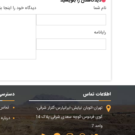
دیدگاهتان را بنویسید
نام شما
دیدگاه خود را اینجا ب
رایانامه
اطلاعات تماس
دسترسی
تماس ب
تهران-اتوبان نیایش-ایرانپارس-گلزار شرقی-
کوی فردوس-کوچه سعدی شرقی-پلاک 14
درباره م
واحد 7