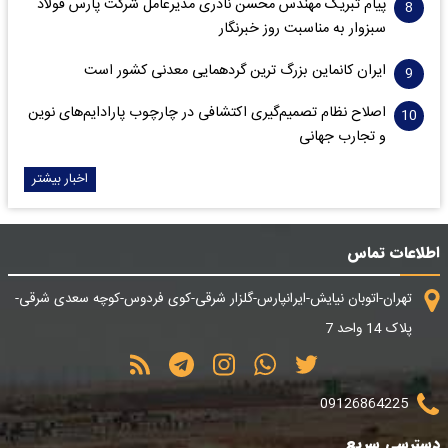
پیام تبریک مهندس محسن نادری مدیرعامل شرکت پارس فولاد
سبزوار به مناسبت روز خبرنگار
ایران کانماین بزرگ ترین گردهمایی معدنی کشور است
اصلاح نظام تصمیم‌گیری اکتشافی در چارچوب پارادایم‌های نوین
و تجارب جهانی
اخبار بیشتر
اطلاعات تماس
تهران-اتوبان نیایش-ایرانپارس-گلزار شرقی-کوی فردوس-کوچه سعدی شرقی-
پلاک 14 واحد 7
09126864225
دسترسی سریع