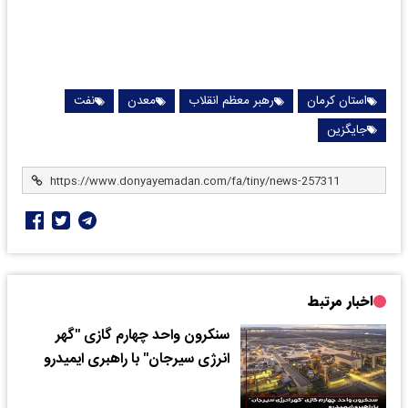
استان کرمان
رهبر معظم انقلاب
معدن
نفت
جایگزین
اخبار مرتبط
سنکرون واحد چهارم گازی "گهر
انرژی سیرجان" با راهبری ایمیدرو