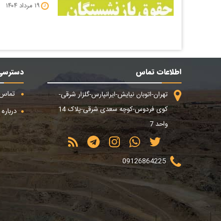
۱۹ مرداد ۱۴۰۴
اطلاعات تماس
دسترسی
تماس ب
تهران-اتوبان نیایش-ایرانپارس-گلزار شرقی-
کوی فردوس-کوچه سعدی شرقی-پلاک 14
درباره م
واحد 7
09126864225