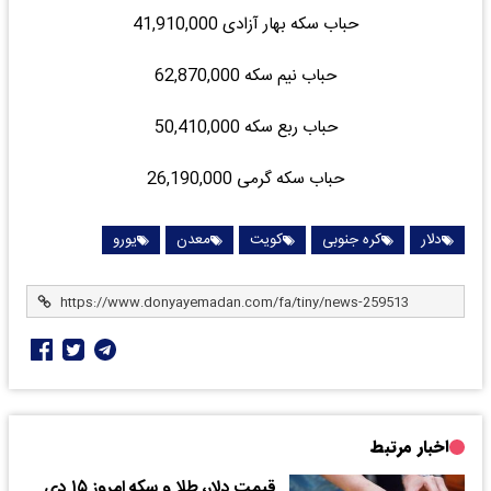
حباب سکه بهار آزادی 41,910,000
حباب نیم سکه 62,870,000
حباب ربع سکه 50,410,000
حباب سکه گرمی 26,190,000
دلار
کره جنوبی
کویت
معدن
یورو
اخبار مرتبط
قیمت دلار، طلا و سکه امروز ۱۵ دی