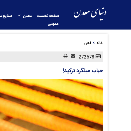
صفحه نخست
معدن
صنایع م
عمومی
خانه
آهن
272578
حباب میلگرد ترکید!