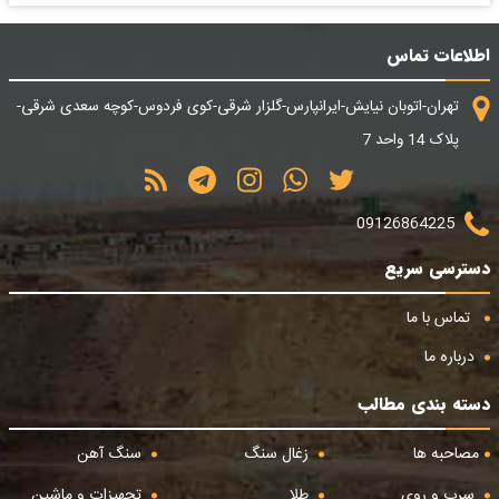
اطلاعات تماس
تهران-اتوبان نیایش-ایرانپارس-گلزار شرقی-کوی فردوس-کوچه سعدی شرقی-
پلاک 14 واحد 7
09126864225
دسترسی سریع
تماس با ما
درباره ما
دسته بندی مطالب
مصاحبه ها
زغال سنگ
سنگ آهن
سرب و روی
طلا
تجهیزات و ماشین