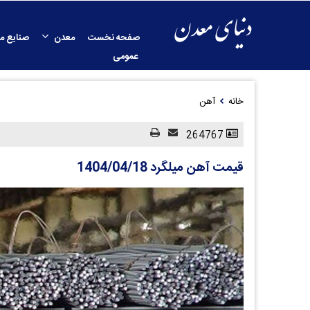
صفحه نخست
معدن
صنایع م
عمومی
خانه
آهن
264767
قیمت آهن میلگرد 1404/04/18