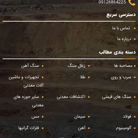
09126864225
دسترسی سریع
تماس با ما
درباره ما
دسته بندی مطالب
مصاحبه ها
زغال سنگ
سنگ آهن
سرب و روی
طلا
تجهیزات و ماشین
آلات معدنی
سنگ های قیمتی
اکتشافات معدنی
سایر حوزه های
معدنی
فولاد
سیمان
مس
آلومینیوم
آهن
فلزات گرانبها