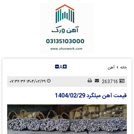
A
خانه
آهن
۱۴۰۴/۰۲/۲۹ ۰۷:۳۶:۳۶
263716
قیمت آهن میلگرد 1404/02/29