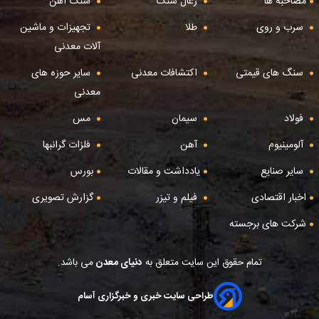
مصاحبه ها
زغال سنگ
سنگ آهن
سرب و روی
طلا
تجهیزات و ماشین
آلات معدنی
سنگ های قیمتی
اکتشافات معدنی
سایر حوزه های
معدنی
فولاد
سیمان
مس
آلومینیوم
آهن
فلزات گرانبها
سایر صنایع
یادداشت و مقالات
بورس
اخبار اقتصادی
فیلم و تیزر
گزارش تصویری
شرکت های برجسته
تمام حقوق این سایت متعلق به
دنیای معدن
می باشد.
طراحی سایت خبری و خبرگزاری آسام