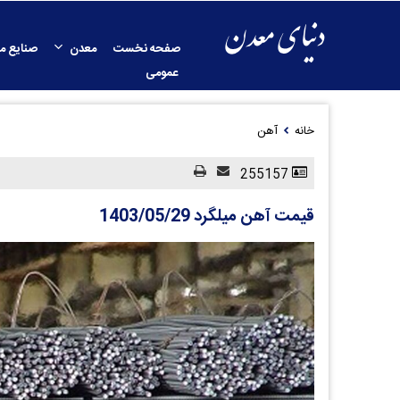
صفحه نخست
معدن
صنایع م
عمومی
خانه
آهن
255157
قیمت آهن میلگرد 1403/05/29