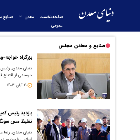
صفحه نخست
معدن
صنایع م
عمومی
صنایع و معادن مجلس
بزرگراه خواجه-و
دنیای معدن: رئیس 
خرسندی از افتتاح قر
۲۰ آبان ۱۴۰۳
تغلیظ مس سونگ
دنیای معدن: رضا ع
اسلامی با حضور در 