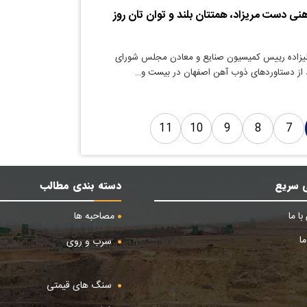
نی دست مریزاد، همتتان بلند و توان تان روز
لیزاده رییس کمیسیون صنایع و معادن مجلس شورای
 از دستاوردهای ذوب آهن اصفهان در بیست و…
11
10
9
8
7
 سریع
دسته بندی مطالب
ا ما
مصاحبه ها
ا
سرب و روی
سنگ های قیمتی