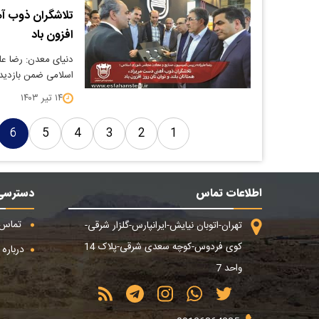
تلاشگران ذوب آه
افزون باد
دنیای معدن: رضا ع
اسلامی ضمن بازدید
۱۴ تیر ۱۴۰۳
6
5
4
3
2
1
اطلاعات تماس
دسترسی
تماس ب
تهران-اتوبان نیایش-ایرانپارس-گلزار شرقی-
کوی فردوس-کوچه سعدی شرقی-پلاک 14
درباره م
واحد 7