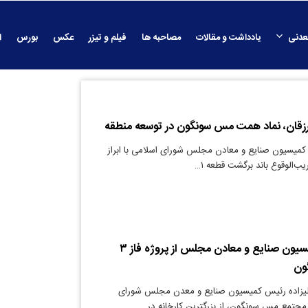
عدنی
یادداشت و مقالات
مصاحبه ها
فیلم و تیزر
عکس
بورس
ا
رزقان، نماد همت مس سونگون در توسعه منطقه
کمیسیون صنایع و معادن مجلس شورای اسلامی با ابراز
یب‌الوقوع باند برگشت قطعه ۱…
بازدید رئیس کمیسیون صنایع و معادن مجلس از پروژه فاز ۳
ون
لیزاده رئیس کمیسیون صنایع و معدن مجلس شورای
مجتمع مس سونگون، از بزرگترین کارخانه در…